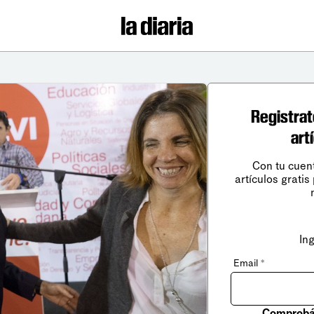
Registrat
art
Con tu cuen
artículos gratis
In
Email
*
Comprobá 