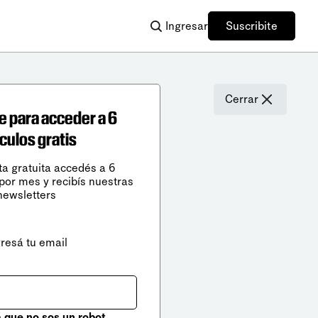
Ingresar
Suscribite
Cerrar
e para acceder a 6
ículos gratis
ta gratuita accedés a 6
 por mes y recibís nuestras
newsletters
gresá tu email
que no sos un robot