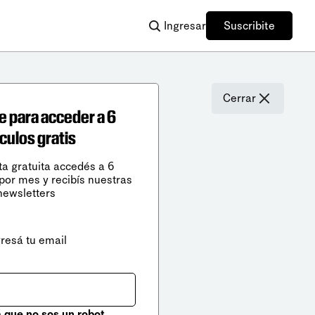
Ingresar
Suscribite
Cerrar
e para acceder a 6
ículos gratis
ta gratuita accedés a 6
 por mes y recibís nuestras
newsletters
gresá tu email
que no sos un robot