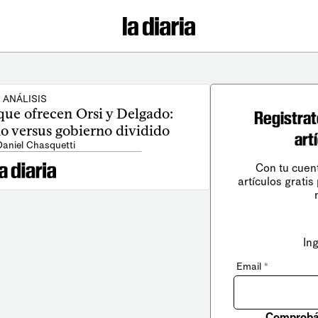
ANÁLISIS
que ofrecen Orsi y Delgado:
Registrat
io versus gobierno dividido
art
Daniel Chasquetti
Con tu cuen
artículos gratis
In
Email
*
Comprobá 