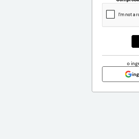
o ing
in