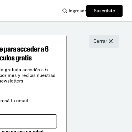
Ingresar
Suscribite
Cerrar
e para acceder a 6
ículos gratis
ta gratuita accedés a 6
 por mes y recibís nuestras
newsletters
gresá tu email
que no sos un robot