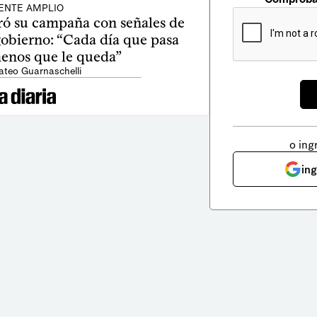
ENTE AMPLIO
ró su campaña con señales de
 gobierno: “Cada día que pasa
menos que le queda”
ateo Guarnaschelli
o ing
in