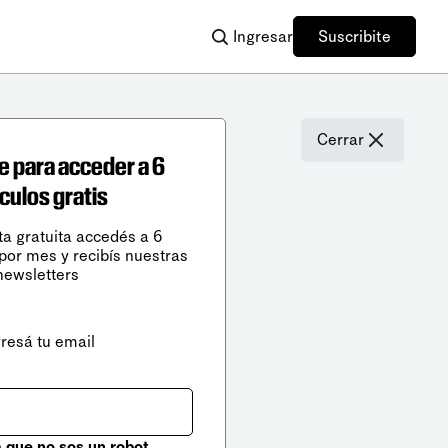
Ingresar
Suscribite
Cerrar
e para acceder a 6
ículos gratis
ta gratuita accedés a 6
 por mes y recibís nuestras
newsletters
gresá tu email
que no sos un robot