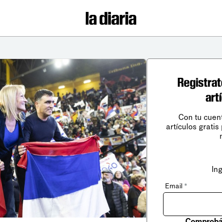
Registrat
art
Con tu cuen
artículos gratis
In
Email
*
Comprobá 