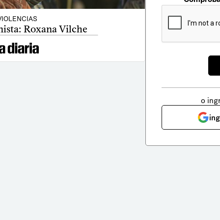
VIOLENCIAS
nista: Roxana Vilche
o ing
in