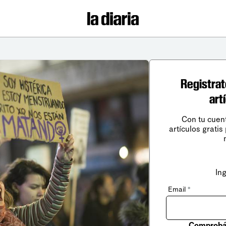
Registrat
art
Con tu cuen
artículos gratis
In
Email
*
Comprobá 