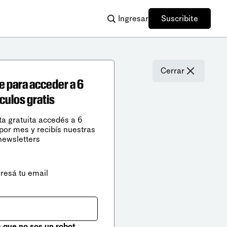
Ingresar
Suscribite
Cerrar
e para acceder a 6
ículos gratis
ta gratuita accedés a 6
 por mes y recibís nuestras
newsletters
gresá tu email
que no sos un robot