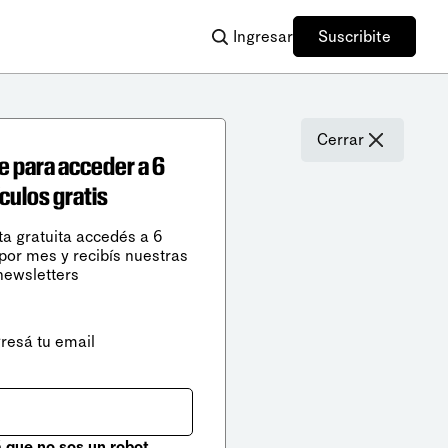
Ingresar
Suscribite
Cerrar
e para acceder a 6
ículos gratis
ta gratuita accedés a 6
 por mes y recibís nuestras
newsletters
gresá tu email
que no sos un robot