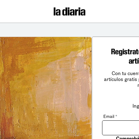
Registrat
art
Con tu cuen
artículos gratis
In
Email
*
Comprobá 