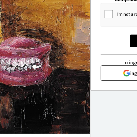
o ing
in