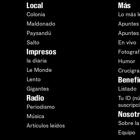
Local
Más
Colonia
Lo más l
Maldonado
Apuntes 
Paysandú
Apuntes
Salto
En vivo
Impresos
Fotograf
la diaria
Humor
Le Monde
Crucigr
Benefi
Lento
Gigantes
Listado
Radio
Tu ID (n
suscripc
Periodismo
Nosot
Música
Sobre la
Artículos leídos
Equipo