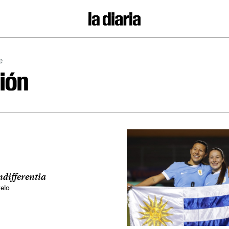
e
ión
ndifferentia
elo