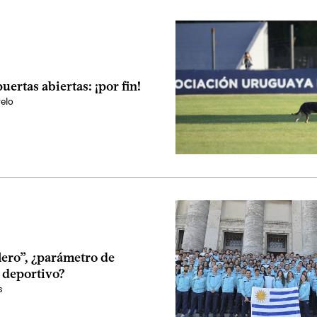
puertas abiertas: ¡por fin!
elo
lero”, ¿parámetro de
 deportivo?
s