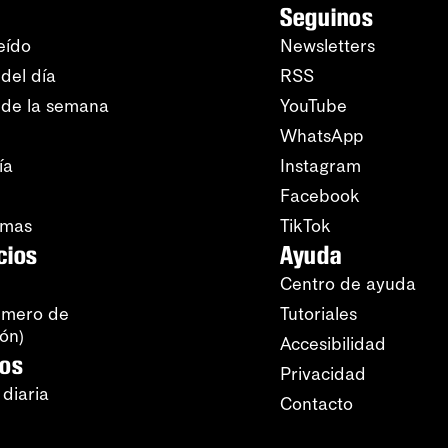
Seguinos
eído
Newsletters
del día
RSS
 de la semana
YouTube
WhatsApp
ía
Instagram
Facebook
amas
TikTok
cios
Ayuda
Centro de ayuda
úmero de
Tutoriales
ión)
Accesibilidad
ros
Privacidad
 diaria
Contacto