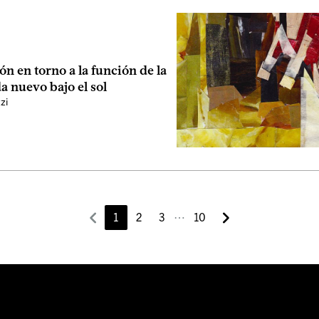
ón en torno a la función de la
da nuevo bajo el sol
zi
⋯
1
2
3
10