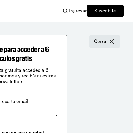
Ingresar
Suscribite
Cerrar
e para acceder a 6
ículos gratis
ta gratuita accedés a 6
 por mes y recibís nuestras
newsletters
gresá tu email
que no sos un robot