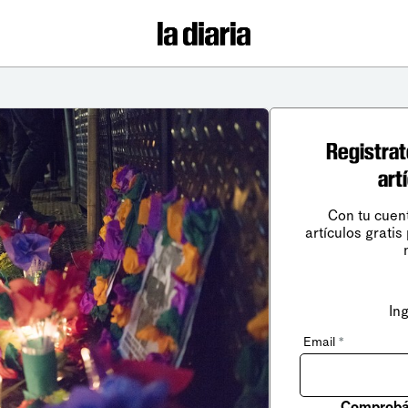
Registrat
art
Con tu cuen
artículos gratis
In
Email
*
Comprobá 