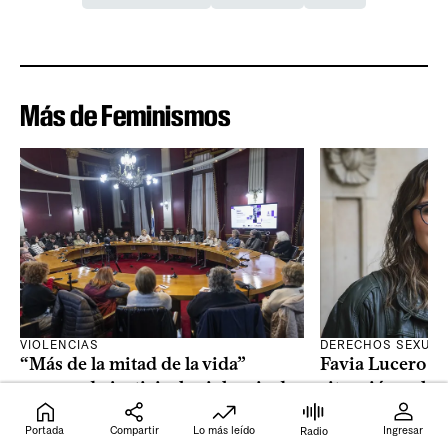
Más de Feminismos
VIOLENCIAS
DERECHOS SEXUAL
“Más de la mitad de la vida”
Favia Lucero M
esperando justicia: la violencia de
situación polít
género en dictadura y la ausencia
Unidos increme
Portada
Compartir
Lo más leído
Ingresar
Radio
de reparación
para dar infor