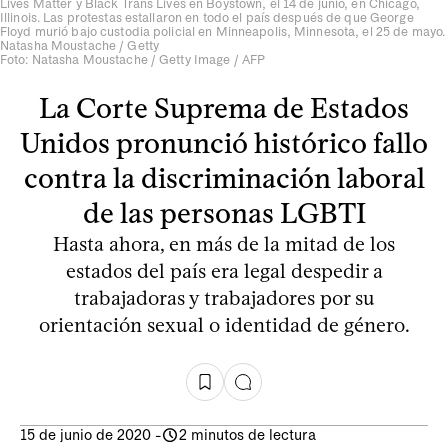
Lives Matter y Black Trans Lives en Boystown, el 14 de junio, en Chicago,
Illinois. Las protestas estallaron en todo el país después de que George
Floyd murió bajo custodia policial en Minneapolis, Minnesota, el 25 de mayo.
Natasha Moustache / Getty
Foto: Natasha Moustache / Getty Image / AFP
La Corte Suprema de Estados
Unidos pronunció histórico fallo
contra la discriminación laboral
de las personas LGBTI
Hasta ahora, en más de la mitad de los
estados del país era legal despedir a
trabajadoras y trabajadores por su
orientación sexual o identidad de género.
15 de junio de 2020
-
2 minutos de lectura