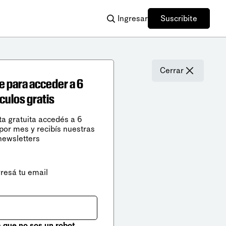
Ingresar
Suscribite
Cerrar
e para acceder a 6
ículos gratis
ta gratuita accedés a 6
 por mes y recibís nuestras
newsletters
gresá tu email
que no sos un robot