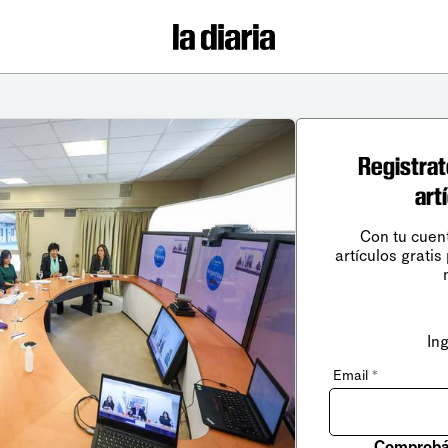
Registrat
art
Con tu cuen
artículos gratis
In
Email
*
Comprobá 