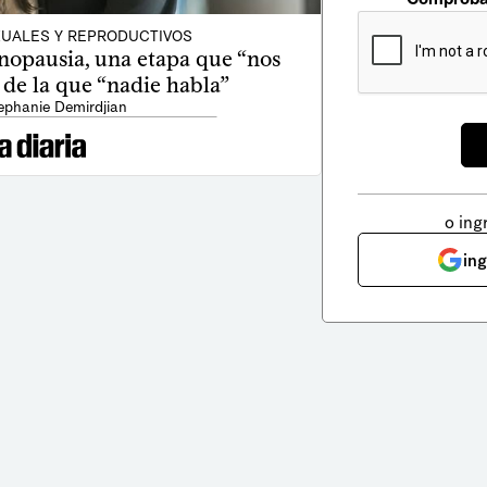
UALES Y REPRODUCTIVOS
enopausia, una etapa que “nos
 de la que “nadie habla”
ephanie Demirdjian
o ing
in