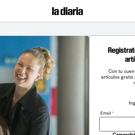
Registrat
art
Con tu cuen
artículos gratis
In
Email
*
Comprobá 