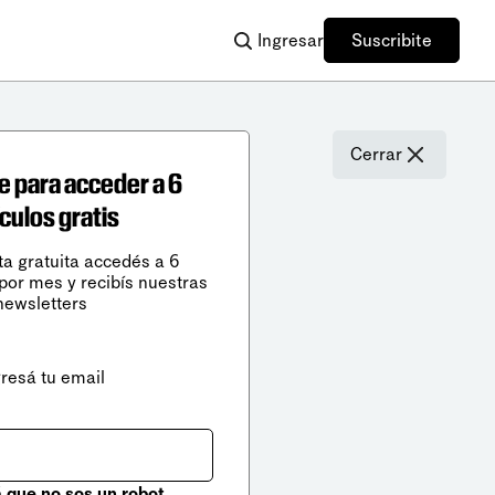
Ingresar
Suscribite
Cerrar
e para acceder a 6
ículos gratis
ta gratuita accedés a 6
 por mes y recibís nuestras
newsletters
gresá tu email
que no sos un robot