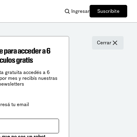
Ingresar
Suscribite
Cerrar
e para acceder a 6
ículos gratis
ta gratuita accedés a 6
 por mes y recibís nuestras
newsletters
gresá tu email
que no sos un robot