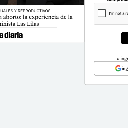
UALES Y REPRODUCTIVOS
borto: la experiencia de la
inista Las Lilas
o ing
in