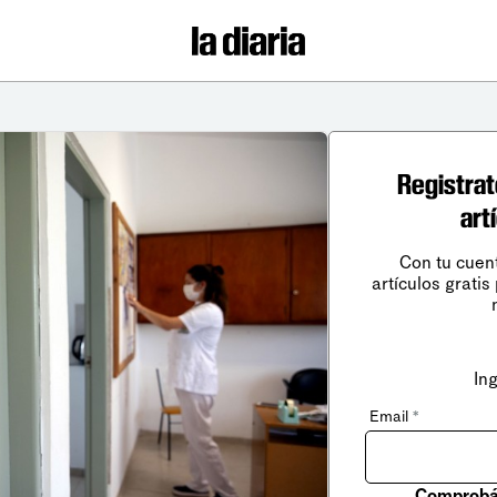
Registrat
art
Con tu cuen
artículos gratis
In
Email
*
Comprobá 