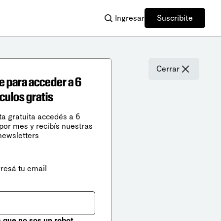
Ingresar
Suscribite
Cerrar
e para acceder a 6
ículos gratis
ta gratuita accedés a 6
 por mes y recibís nuestras
newsletters
gresá tu email
que no sos un robot