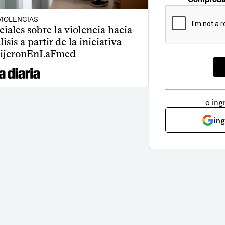
VIOLENCIAS
iales sobre la violencia hacia
isis a partir de la iniciativa
ijeronEnLaFmed
o ing
in