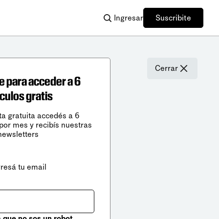
Ingresar
Suscribite
Cerrar
e para acceder a 6
ículos gratis
ta gratuita accedés a 6
 por mes y recibís nuestras
newsletters
gresá tu email
que no sos un robot