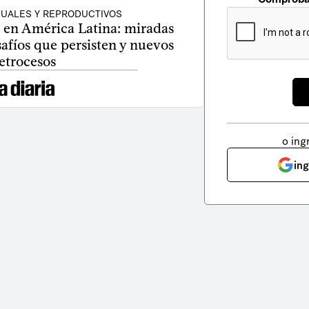
UALES Y REPRODUCTIVOS
o en América Latina: miradas
safíos que persisten y nuevos
etrocesos
o ing
in