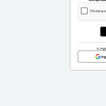
o ing
in