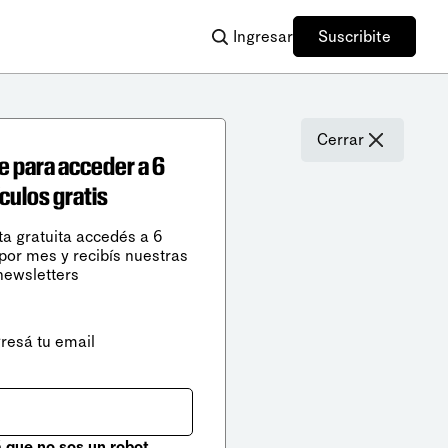
Ingresar
Suscribite
Cerrar
e para acceder a 6
ículos gratis
ta gratuita accedés a 6
 por mes y recibís nuestras
newsletters
gresá tu email
que no sos un robot