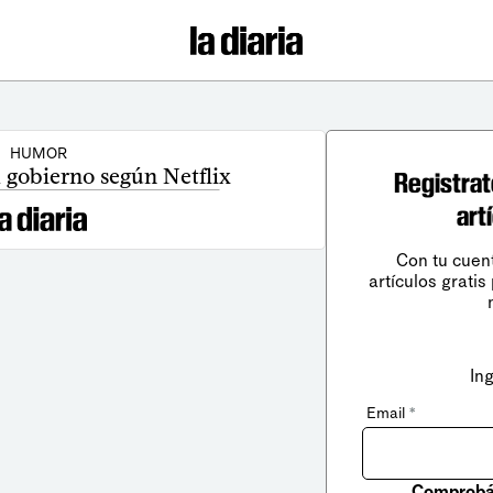
HUMOR
l gobierno según Netflix
Registrat
art
Con tu cuen
artículos gratis
In
Email
*
Comprobá 