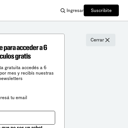
Ingresar
Suscribite
Cerrar
e para acceder a 6
ículos gratis
ta gratuita accedés a 6
 por mes y recibís nuestras
newsletters
gresá tu email
que no sos un robot