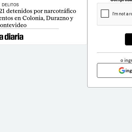
DELITOS
1 detenidos por narcotráfico
ientos en Colonia, Durazno y
ontevideo
o ing
in