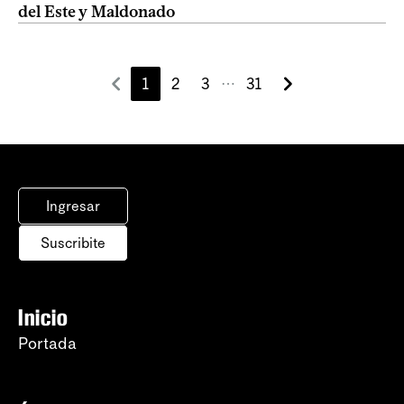
del Este y Maldonado
1
2
3
31
⋯
Ingresar
Suscribite
Inicio
Portada