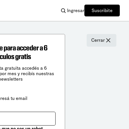
Ingresar
Suscribite
Cerrar
e para acceder a 6
ículos gratis
ta gratuita accedés a 6
 por mes y recibís nuestras
newsletters
gresá tu email
que no sos un robot