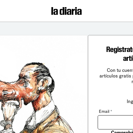
Registrat
art
Con tu cuen
artículos gratis
In
Email
*
Comprobá 