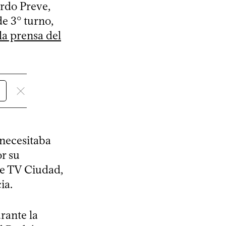
ardo Preve,
e 3° turno,
 la prensa del
 necesitaba
r su
 de TV Ciudad,
ia.
rante la