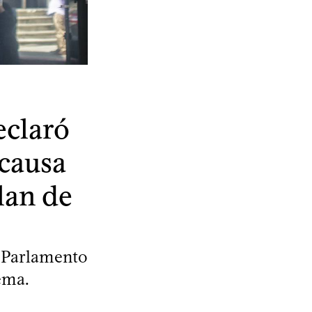
eclaró
 causa
Plan de
l Parlamento
tema.