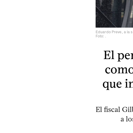
Eduardo Preve, a la s
Foto: .
El pe
como 
que in
El fiscal G
a lo