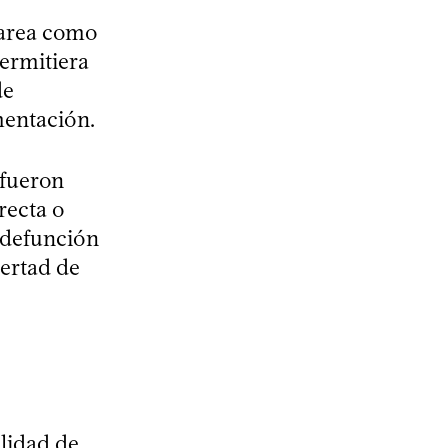
tarea como
ermitiera
de
mentación.
 fueron
irecta o
e defunción
bertad de
alidad de