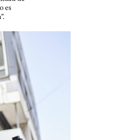
o es
”.