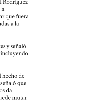
al Rodríguez
la
ar que fuera
das a la
es y señaló
, incluyendo
el hecho de
y señaló que
os da
puede mutar