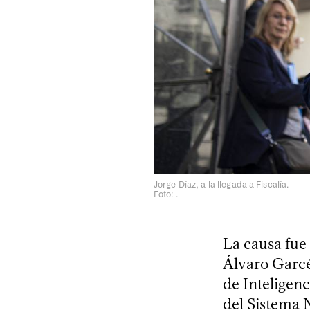
Jorge Díaz, a la llegada a Fiscalía.
Foto: .
La causa fue 
Álvaro Garcé,
de Inteligen
del Sistema N