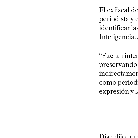
El exfiscal 
periodista y
identificar l
Inteligencia
“Fue un inter
preservando l
indirectamen
como periodi
expresión y l
Díaz dijo que