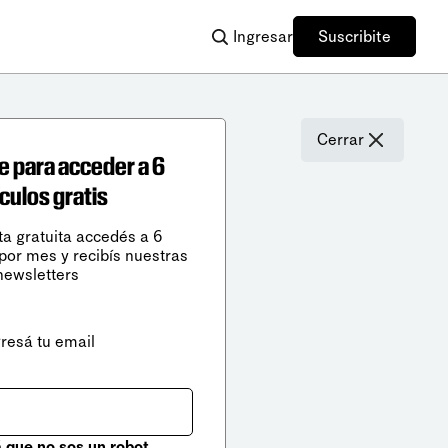
Ingresar
Suscribite
Cerrar
e para acceder a 6
ículos gratis
ta gratuita accedés a 6
 por mes y recibís nuestras
newsletters
gresá tu email
que no sos un robot