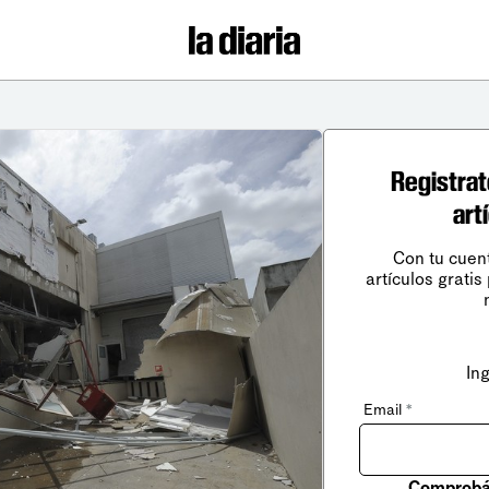
Registrat
art
Con tu cuen
artículos gratis
In
Email
*
Comprobá 