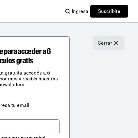
Ingresar
Suscribite
Cerrar
e para acceder a 6
ículos gratis
ta gratuita accedés a 6
 por mes y recibís nuestras
newsletters
gresá tu email
que no sos un robot