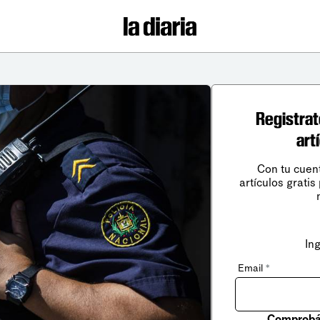
Registrat
art
Con tu cuen
artículos gratis
In
Email
*
Comprobá 