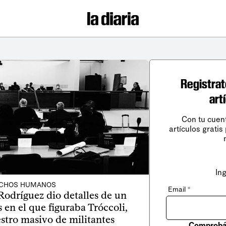
Registrat
art
Con tu cuen
artículos gratis
In
CHOS HUMANOS
Email
*
Rodríguez dio detalles de un
 en el que figuraba Tróccoli,
stro masivo de militantes
Comprobá 