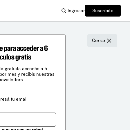
Ingresar
Suscribite
Cerrar
e para acceder a 6
ículos gratis
ta gratuita accedés a 6
 por mes y recibís nuestras
newsletters
gresá tu email
que no sos un robot