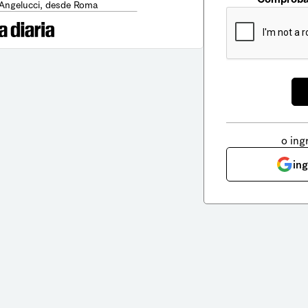
 Angelucci, desde Roma
o ing
in