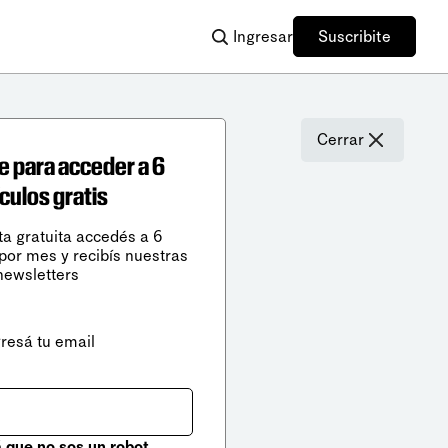
Ingresar
Suscribite
Cerrar
e para acceder a 6
ículos gratis
ta gratuita accedés a 6
 por mes y recibís nuestras
newsletters
gresá tu email
que no sos un robot