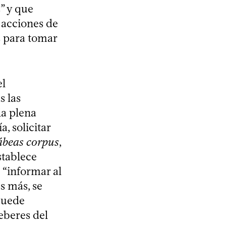
” y que
s acciones de
es para tomar
el
 las
la plena
, solicitar
ábeas corpus
,
stablece
 “informar al
s más, se
puede
deberes del