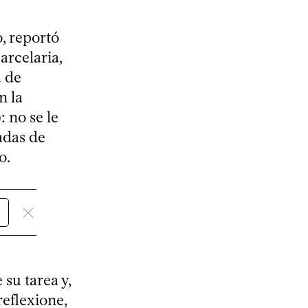
, reportó
arcelaria,
a de
n la
 no se le
vadas de
o.
su tarea y,
reflexione,