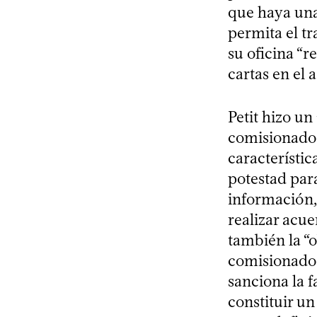
que haya una
permita el tr
su oficina “r
cartas en el 
Petit hizo un
comisionado
característi
potestad para
información,
realizar acue
también la “o
comisionado p
sanciona la 
constituir un