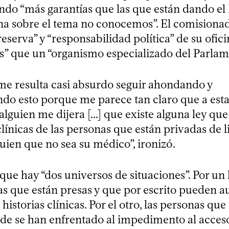
uando “más garantías que las que están dando el
ina sobre el tema no conocemos”. El comisionad
reserva” y “responsabilidad política” de su ofici
” que un “organismo especializado del Parlam
e resulta casi absurdo seguir ahondando y
o esto porque me parece tan claro que a esta
alguien me dijera [...] que existe alguna ley qu
 clínicas de las personas que están privadas de 
guien que no sea su médico”, ironizó.
 que hay “dos universos de situaciones”. Por un l
s que están presas y que por escrito pueden au
 historias clínicas. Por el otro, las personas q
nde se han enfrentado al impedimento al acceso