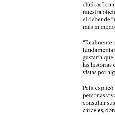
clínicas”, c
nuestra ofic
el deber de “
más ni menos
“Realmente m
fundamentand
gustaría que 
las historias
vistas por al
Petit explicó
personas viva
consultar sus
cárceles, do