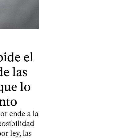
ide el
de las
que lo
nto
or ende a la
posibilidad
or ley, las