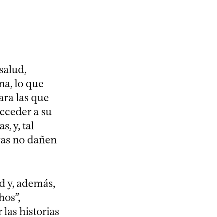
salud,
na, lo que
ara las que
acceder a su
, y, tal
tras no dañen
d y, además,
hos”,
 las historias