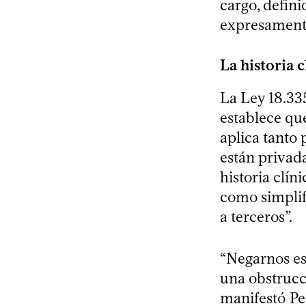
cargo, defini
expresamente 
La historia 
La Ley 18.335
establece que
aplica tanto 
están privada
historia clíni
como simplifi
a terceros”.
“Negarnos esa
una obstrucc
manifestó Pet