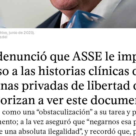
hivo, junio de 2023).
adei
 denunció que ASSE le imp
o a las historias clínicas 
nas privadas de libertad 
orizan a ver este docume
 como una “obstaculización” a su tarea y p
ento; a la vez aseguró que “negarnos esa 
 una absoluta ilegalidad”, y recordó que, p