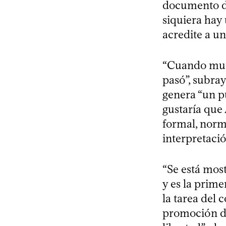
documento de
siquiera hay 
acredite a un
“Cuando muer
pasó”, subray
genera “un p
gustaría que
formal, norma
interpretació
“Se está mos
y es la prime
la tarea del
promoción de