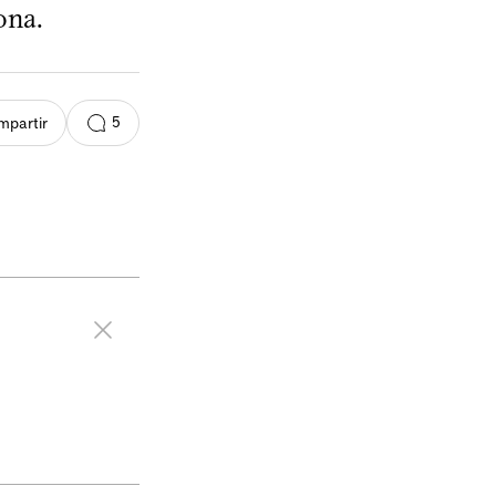
ona.
5
partir