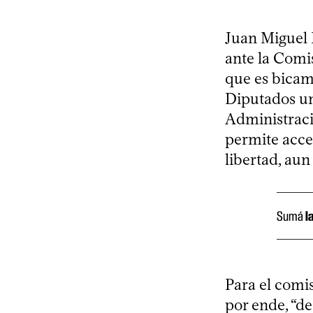
Juan Miguel 
ante la Comi
que es bicam
Diputados un
Administració
permite acced
libertad, aun
Sumá
l
Para el comis
por ende, “de