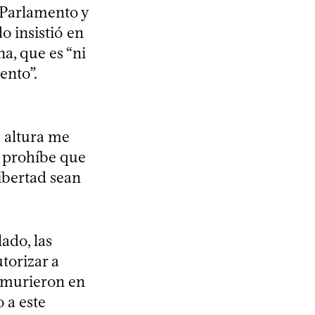
 Parlamento y
o insistió en
na, que es “ni
ento”.
 altura me
e prohíbe que
libertad sean
ado, las
torizar a
ue murieron en
 a este