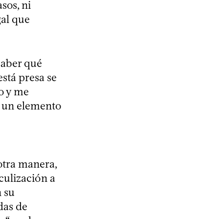
sos, ni
gal que
saber qué
está presa se
co y me
, un elemento
otra manera,
culización a
n su
das de