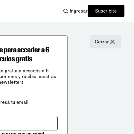
Ingresar
Suscribite
Cerrar
e para acceder a 6
ículos gratis
ta gratuita accedés a 6
 por mes y recibís nuestras
newsletters
gresá tu email
que no sos un robot