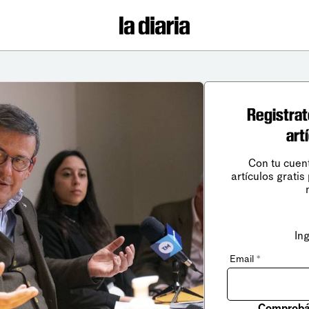
Registrat
art
Con tu cuen
artículos gratis
In
Email
*
Comprobá 