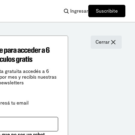
Ingresar
Suscribite
Cerrar
e para acceder a 6
ículos gratis
ta gratuita accedés a 6
 por mes y recibís nuestras
newsletters
gresá tu email
que no sos un robot