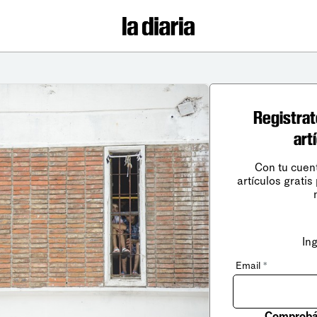
Registrat
art
Con tu cuen
artículos gratis
In
Email
*
Comprobá 