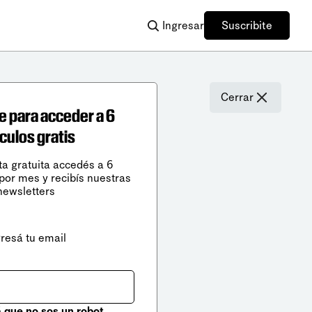
Ingresar
Suscribite
Cerrar
e para acceder a 6
ículos gratis
ta gratuita accedés a 6
 por mes y recibís nuestras
newsletters
gresá tu email
que no sos un robot