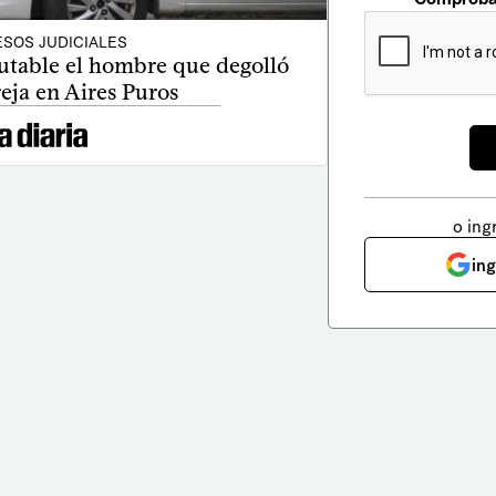
SOS JUDICIALES
utable el hombre que degolló
eja en Aires Puros
o ing
in