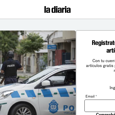
Registrat
art
Con tu cuen
artículos gratis
In
Email
*
Comprobá 