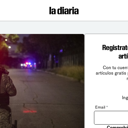
Registrat
art
Con tu cuen
artículos gratis
In
Email
*
Comprobá 