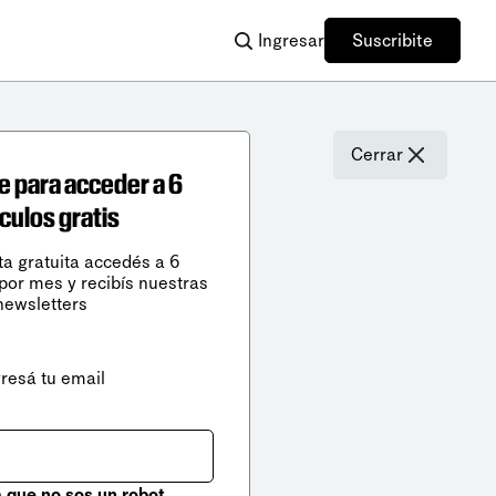
Ingresar
Suscribite
Cerrar
e para acceder a 6
ículos gratis
ta gratuita accedés a 6
 por mes y recibís nuestras
newsletters
gresá tu email
que no sos un robot