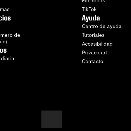
Facebook
amas
TikTok
cios
Ayuda
Centro de ayuda
úmero de
Tutoriales
ión)
Accesibilidad
ros
Privacidad
 diaria
Contacto