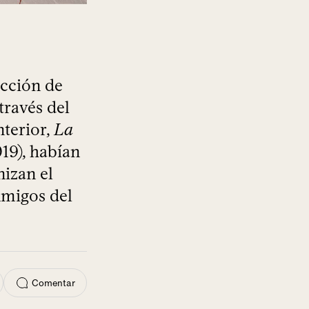
ección de
través del
nterior,
La
019), habían
izan el
Amigos del
Comentar