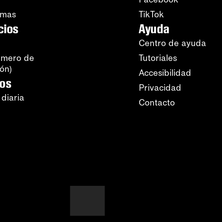
amas
TikTok
cios
Ayuda
Centro de ayuda
úmero de
Tutoriales
ión)
Accesibilidad
ros
Privacidad
 diaria
Contacto