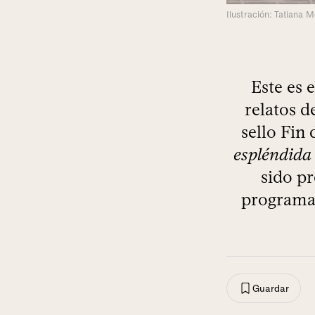
Ilustración: Tatiana 
Este es 
relatos d
sello Fin 
espléndida
sido p
programa
Guardar