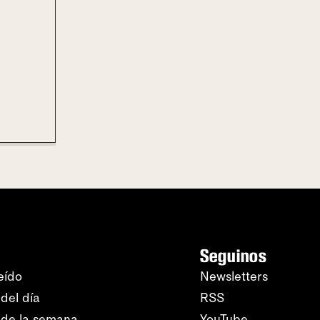
Seguinos
eído
Newsletters
del día
RSS
 de la semana
YouTube