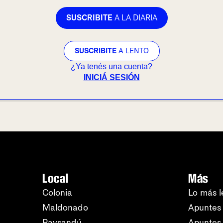
SUSCRIBITE
A LA DIARIA
SUSCRIBITE
A LENTO
¿Ya tenés una cuenta?
INICIÁ SESIÓN
Local
Más
Colonia
Lo más l
Maldonado
Apuntes 
Paysandú
Apuntes