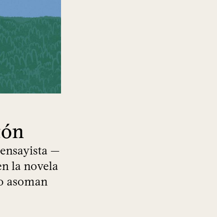
tón
 ensayista —
en la novela
xto asoman