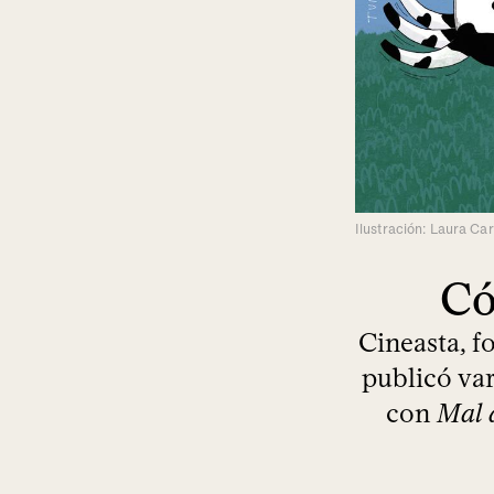
Ilustración: Laura Ca
Có
Cineasta, f
publicó va
con
Mal 