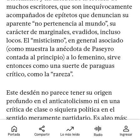
muchos escritores, que son inequívocamente
acompañados de epítetos que denuncian su
aparente “no pertenencia al mundo”, su
carácter de marginales, evadidos, incluso
locos. El “misticismo”, en general asociado
(como muestra la anécdota de Paseyro
contada al principio) a lo femenino, sirve
entonces como una suerte de paraguas
crítico, como la “rareza”.
Este desdén no parece tener su origen
profundo en el anticatolicismo ni en una
crítica de clase o siquiera política en el
sentido meramente partidario. Es algo más:
es un desprecio, una incomprensión por
cualquier cosa que no aluda de manera más o
Portada
Compartir
Lo más leído
Ingresar
Radio