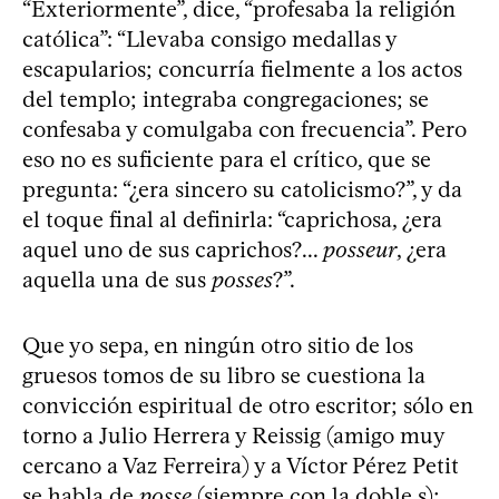
“Exteriormente”, dice, “profesaba la religión
católica”: “Llevaba consigo medallas y
escapularios; concurría fielmente a los actos
del templo; integraba congregaciones; se
confesaba y comulgaba con frecuencia”. Pero
eso no es suficiente para el crítico, que se
pregunta: “¿era sincero su catolicismo?”, y da
el toque final al definirla: “caprichosa, ¿era
aquel uno de sus caprichos?...
posseur
, ¿era
aquella una de sus
posses
?”.
Que yo sepa, en ningún otro sitio de los
gruesos tomos de su libro se cuestiona la
convicción espiritual de otro escritor; sólo en
torno a Julio Herrera y Reissig (amigo muy
cercano a Vaz Ferreira) y a Víctor Pérez Petit
se habla de
posse
(siempre con la doble s);