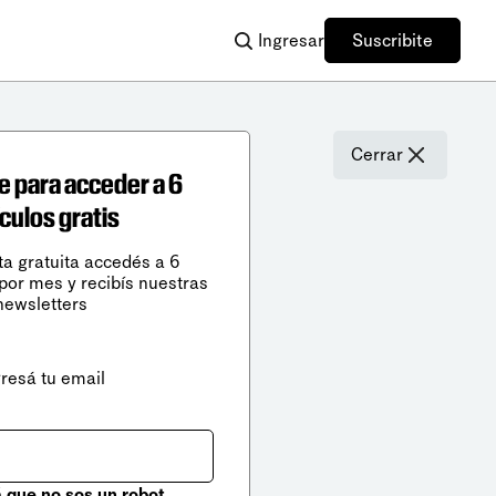
Ingresar
Suscribite
Cerrar
e para acceder a 6
ículos gratis
ta gratuita accedés a 6
 por mes y recibís nuestras
newsletters
gresá tu email
que no sos un robot