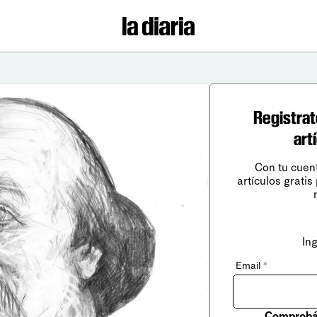
Registrat
art
Con tu cuen
artículos gratis
In
Email
*
Comprobá 