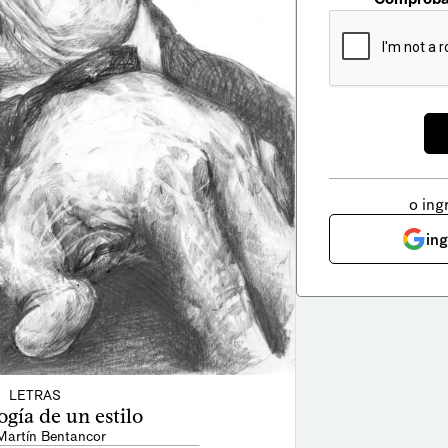
o ing
in
LETRAS
logía de un estilo
Martín Bentancor