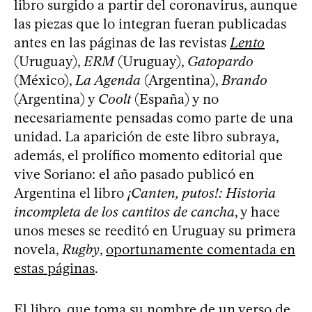
libro surgido a partir del coronavirus, aunque
las piezas que lo integran fueran publicadas
antes en las páginas de las revistas
Lento
(Uruguay),
ERM
(Uruguay),
Gatopardo
(México),
La Agenda
(Argentina),
Brando
(Argentina) y
Coolt
(España) y no
necesariamente pensadas como parte de una
unidad. La aparición de este libro subraya,
además, el prolífico momento editorial que
vive Soriano: el año pasado publicó en
Argentina el libro
¡Canten, putos!: Historia
incompleta de los cantitos de cancha
, y hace
unos meses se reeditó en Uruguay su primera
novela,
Rugby
,
oportunamente comentada en
estas páginas
.
El libro, que toma su nombre de un verso de