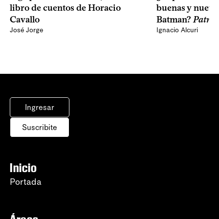
libro de cuentos de Horacio
buenas y nuevas
Cavallo
Batman?
Patron
José Jorge
Ignacio Alcuri
Ingresar
Suscribite
Inicio
Portada