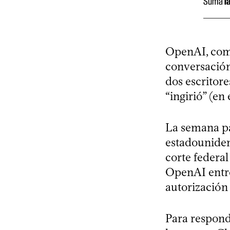
Sumá
l
OpenAI, comp
conversación
dos escritor
“ingirió” (en 
La semana pa
estadouniden
corte federa
OpenAI entre
autorización 
Para respond