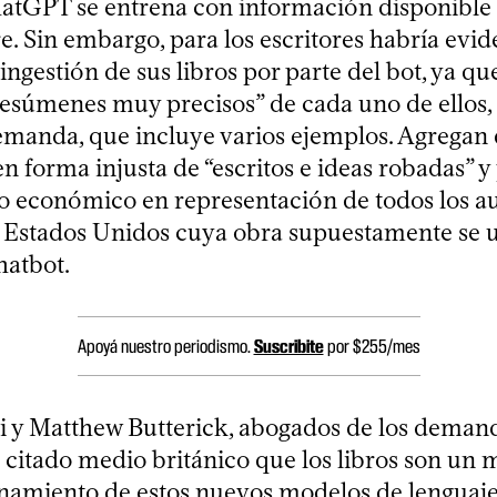
tGPT se entrena con información disponible 
e. Sin embargo, para los escritores habría evid
gestión de sus libros por parte del bot, ya qu
resúmenes muy precisos” de cada uno de ellos, 
demanda, que incluye varios ejemplos. Agrega
en forma injusta de “escritos e ideas robadas” 
o económico en representación de todos los a
 Estados Unidos cuya obra supuestamente se 
hatbot.
Apoyá nuestro periodismo.
Suscribite
por $255/mes
i y Matthew Butterick, abogados de los deman
 citado medio británico que los libros son un m
enamiento de estos nuevos modelos de lenguaje