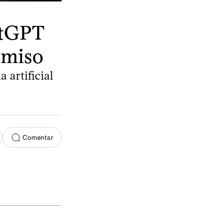
atGPT
ermiso
 artificial
Comentar