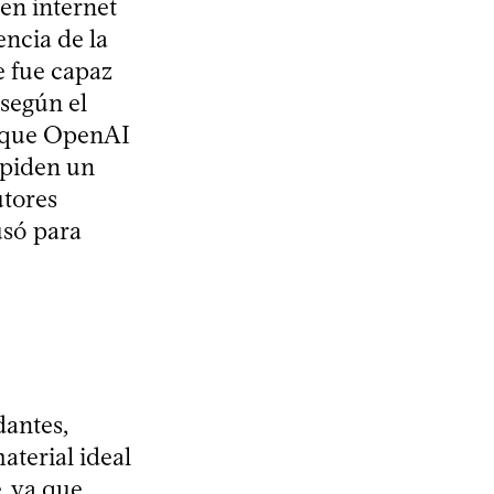
en internet
encia de la
e fue capaz
según el
n que OpenAI
y piden un
utores
usó para
dantes,
aterial ideal
, ya que