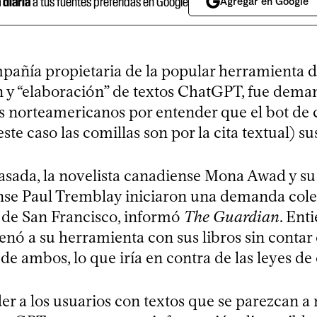
a diaria
a tus fuentes preferidas en Google
Agregar en Google
añía propietaria de la popular herramienta 
 y “elaboración” de textos ChatGPT, fue dema
es norteamericanos por entender que el bot de 
este caso las comillas son por la cita textual) su
sada, la novelista canadiense Mona Awad y su
se Paul Tremblay iniciaron una demanda colec
l de San Francisco, informó
The Guardian
. Ent
nó a su herramienta con sus libros sin contar 
de ambos, lo que iría en contra de las leyes de
er a los usuarios con textos que se parezcan a 