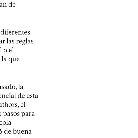
ían de
diferentes
r las reglas
 o el
 la que
sado, la
ncial de esta
thors, el
e pasos para
cola
ió de buena