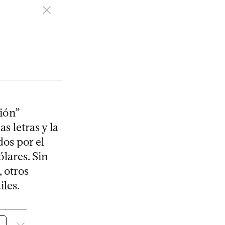
ción”
s letras y la
dos por el
lares. Sin
 otros
les.