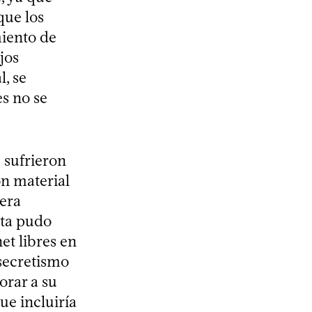
que los
miento de
jos
, se
s no se
 sufrieron
n material
iera
nta pudo
et libres en
 secretismo
orar a su
que incluiría