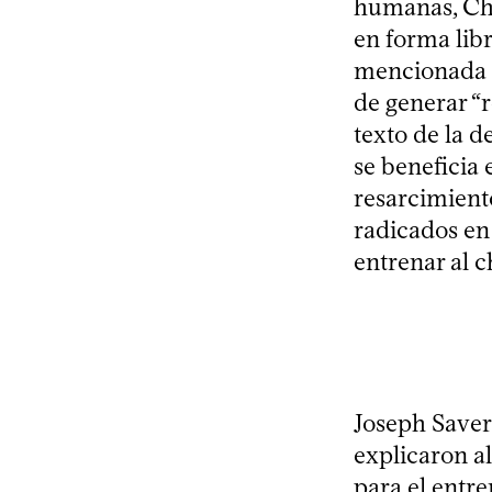
humanas, Cha
en forma libr
mencionada in
de generar “
texto de la 
se beneficia 
resarcimient
radicados en
entrenar al c
Joseph Saver
explicaron al
para el entr