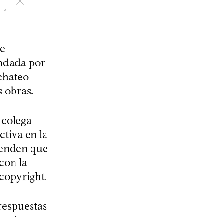
de
ndada por
chateo
s obras.
 colega
tiva en la
ienden que
con la
 copyright.
respuestas