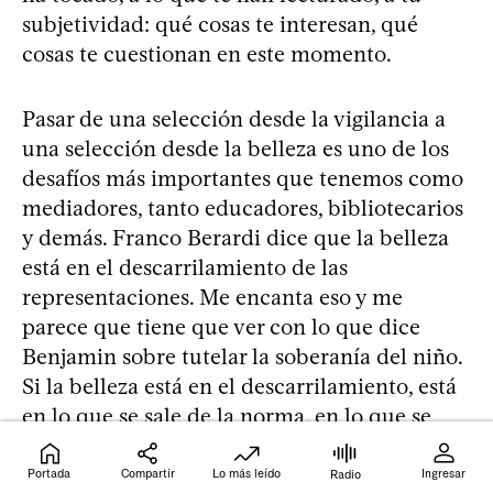
subjetividad: qué cosas te interesan, qué
cosas te cuestionan en este momento.
Pasar de una selección desde la vigilancia a
una selección desde la belleza es uno de los
desafíos más importantes que tenemos como
mediadores, tanto educadores, bibliotecarios
y demás. Franco Berardi dice que la belleza
está en el descarrilamiento de las
representaciones. Me encanta eso y me
parece que tiene que ver con lo que dice
Benjamin sobre tutelar la soberanía del niño.
Si la belleza está en el descarrilamiento, está
en lo que se sale de la norma, en lo que se
sale de lo previsible. Cuando seleccionamos
libros por temas –como si fuera tan sencillo
Portada
Compartir
Lo más leído
Ingresar
Radio