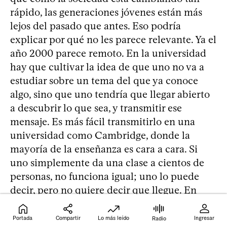
rápido, las generaciones jóvenes están más
lejos del pasado que antes. Eso podría
explicar por qué no les parece relevante. Ya el
año 2000 parece remoto. En la universidad
hay que cultivar la idea de que uno no va a
estudiar sobre un tema del que ya conoce
algo, sino que uno tendría que llegar abierto
a descubrir lo que sea, y transmitir ese
mensaje. Es más fácil transmitirlo en una
universidad como Cambridge, donde la
mayoría de la enseñanza es cara a cara. Si
uno simplemente da una clase a cientos de
personas, no funciona igual; uno lo puede
decir, pero no quiere decir que llegue. En
cambio, si uno está sentado en un sillón con
un estudiante en el otro sillón, 20 años
Portada
Compartir
Lo más leído
Ingresar
Radio