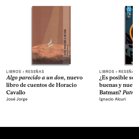
LIBROS › RESEÑAS
LIBROS › RESEÑAS
Algo parecido a un don
, nuevo
¿Es posible seg
libro de cuentos de Horacio
buenas y nuevas
Cavallo
Batman?
Patron
José Jorge
Ignacio Alcuri