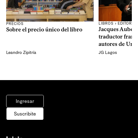
LIBROS › EDITORES
PRECIOS
Jacques Aubergy
Sobre el precio único del libro
traductor franc
autores de Uru
Leandro Zipitría
JG Lagos
Ingresar
Suscribite