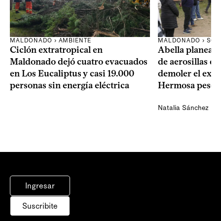
MALDONADO › AMBIENTE
MALDONADO › SOC
Ciclón extratropical en
Abella planea e
Maldonado dejó cuatro evacuados
de aerosillas de
en Los Eucaliptus y casi 19.000
demoler el expa
personas sin energía eléctrica
Hermosa pese a
Natalia Sánchez
Ingresar
Suscribite