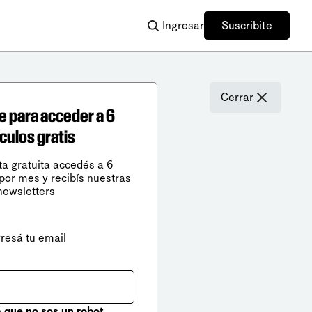
Ingresar
Suscribite
Cerrar
e para acceder a 6
ículos gratis
ta gratuita accedés a 6
 por mes y recibís nuestras
newsletters
gresá tu email
que no sos un robot