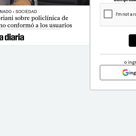
NADO › SOCIEDAD
iani sobre policlínica de
no conformó a los usuarios
o ing
in