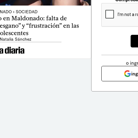
NADO › SOCIEDAD
 en Maldonado: falta de
sgano” y “frustración” en las
olescentes
 Natalia Sánchez
o ing
in