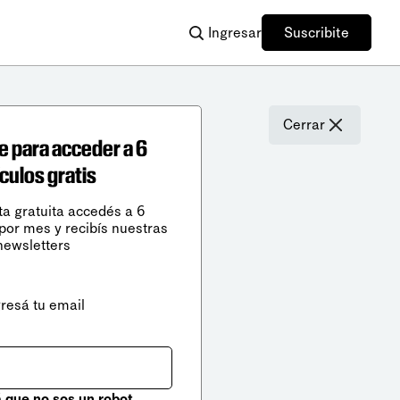
Ingresar
Suscribite
Cerrar
e para acceder a 6
ículos gratis
ta gratuita accedés a 6
 por mes y recibís nuestras
newsletters
gresá tu email
que no sos un robot