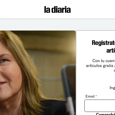
Registrat
art
Con tu cuen
artículos gratis
In
Email
*
Comprobá 