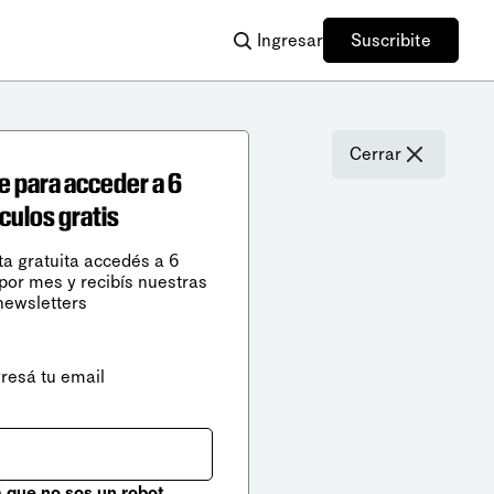
Ingresar
Suscribite
Cerrar
e para acceder a 6
ículos gratis
ta gratuita accedés a 6
 por mes y recibís nuestras
newsletters
gresá tu email
que no sos un robot