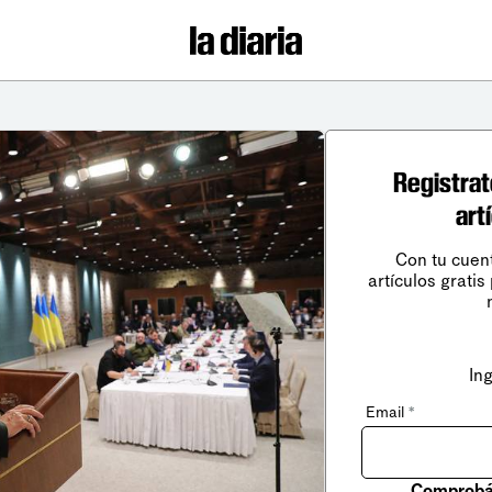
Registrat
art
Con tu cuen
artículos gratis
In
Email
*
Comprobá 