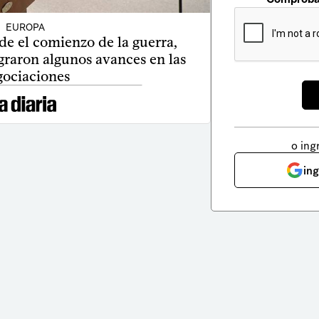
EUROPA
de el comienzo de la guerra,
graron algunos avances en las
gociaciones
o ing
in