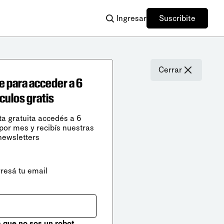
Ingresar
Suscribite
Cerrar
e para acceder a 6
ículos gratis
ta gratuita accedés a 6
 por mes y recibís nuestras
newsletters
gresá tu email
que no sos un robot