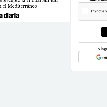
interceptó la Global Sumud
en el Mediterráneo
o ing
in