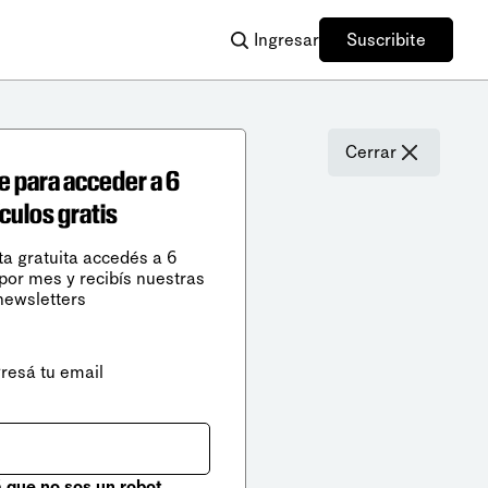
Ingresar
Suscribite
Cerrar
e para acceder a 6
ículos gratis
ta gratuita accedés a 6
 por mes y recibís nuestras
newsletters
gresá tu email
que no sos un robot