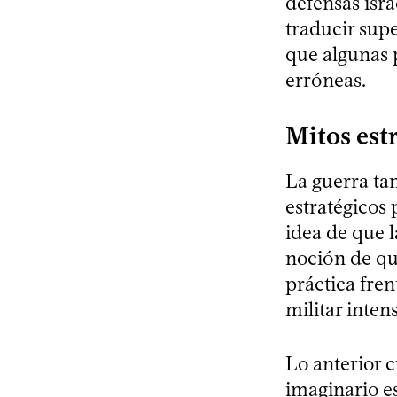
defensas isra
traducir supe
que algunas 
erróneas.
Mitos est
La guerra ta
estratégicos
idea de que l
noción de qu
práctica fren
militar inte
Lo anterior 
imaginario es