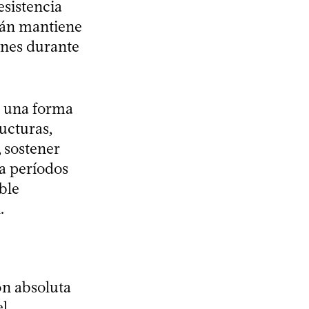
esistencia
erán mantiene
ones durante
ve una forma
ucturas,
 sostener
 a períodos
ble
.
ón absoluta
el