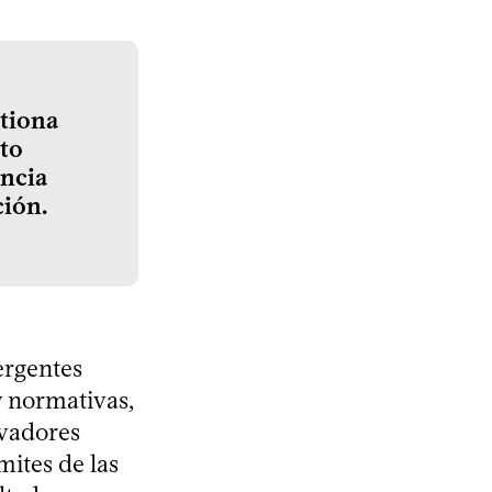
stiona
cto
encia
ción.
ergentes
 y normativas,
rvadores
ímites de las