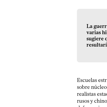
La guerr
varias h
sugiere 
resultar
Escuelas estr
sobre núcleos
realistas est
rusos y chinos