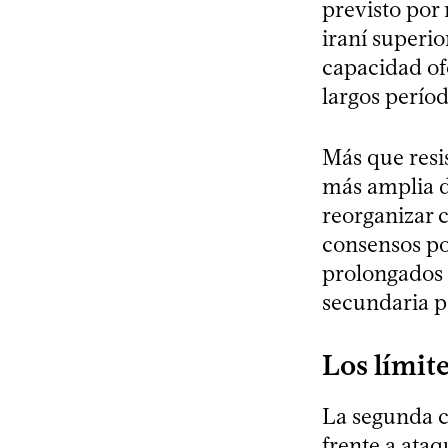
previsto por
iraní superio
capacidad of
largos períod
Más que resis
más amplia de
reorganizar 
consensos pol
prolongados d
secundaria pa
Los límite
La segunda c
frente a ataq