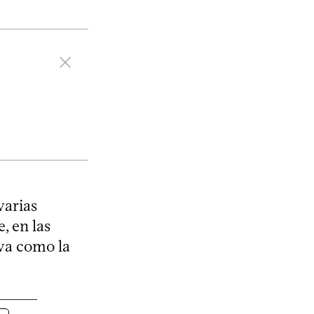
varias
, en las
iva como la