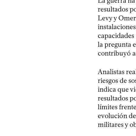
La guerra ha 
resultados pol
Levy y Omer 
instalacione
capacidades 
la pregunta e
contribuyó a 
Analistas re
riesgos de so
indica que vi
resultados po
límites fren
evolución de 
militares y ob