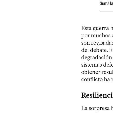
Sumá
l
Esta guerra 
por muchos an
son revisada
del debate. 
degradación d
sistemas defe
obtener resul
conflicto ha
Resilienci
La sorpresa h