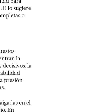
ltad para
. Ello sugiere
completas o
uestos
entran la
 decisivos, la
abilidad
la presión
as.
aigadas en el
io. En