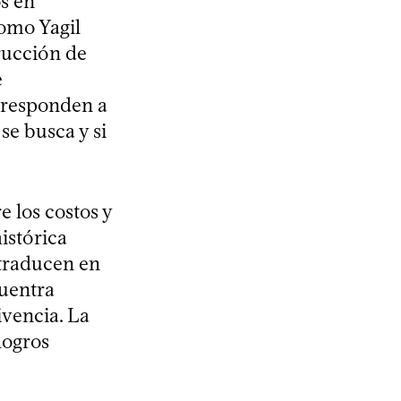
os en
 como Yagil
rucción de
e
o responden a
se busca y si
 los costos y
istórica
 traducen en
cuentra
ivencia. La
logros