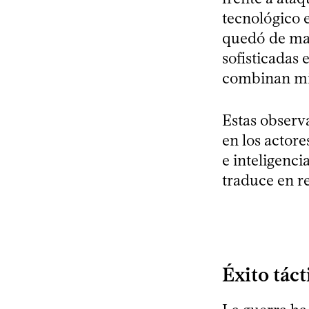
tecnológico e
quedó de man
sofisticadas
combinan mis
Estas observa
en los actore
e inteligenci
traduce en re
Éxito táct