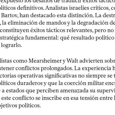
expuesto los desafíos de traducir éxitos táctic
íticos definitivos. Analistas israelíes críticos,
Bartov, han destacado esta distinción. La dest
s, la eliminación de mandos y la degradación d
constituyen éxitos tácticos relevantes, pero n
stratégica fundamental: qué resultado político 
lograrlo.
alistas como Mearsheimer y Walt advierten sobre
stener conflictos prolongados. La experiencia h
ctorias operativas significativas no siempre se
líticos duraderos y que la coerción militar en
te a estados que perciben amenazada su superv
este conflicto se inscribe en esa tensión entre 
jetivos políticos.