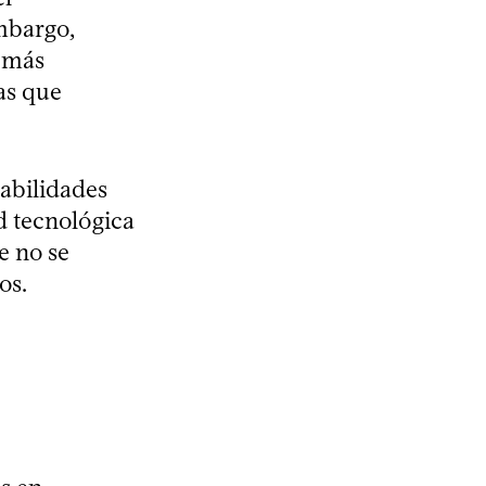
embargo,
s más
as que
rabilidades
ad tecnológica
e no se
os.