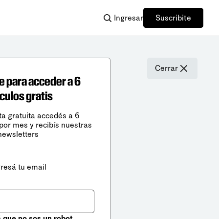
Ingresar
Suscribite
Cerrar
e para acceder a 6
ículos gratis
ta gratuita accedés a 6
 por mes y recibís nuestras
newsletters
gresá tu email
que no sos un robot