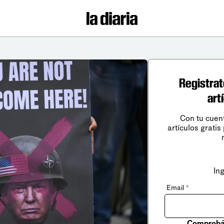
Registrat
art
Con tu cuen
artículos gratis
In
Email
*
Comprobá 