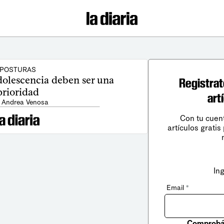
POSTURAS
adolescencia deben ser una
Registrat
prioridad
art
: Andrea Venosa
Con tu cuen
artículos gratis
In
Email
*
Comprobá 