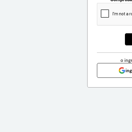
o ing
in