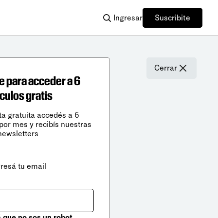
Ingresar
Suscribite
Cerrar
e para acceder a 6
ículos gratis
ta gratuita accedés a 6
 por mes y recibís nuestras
newsletters
gresá tu email
que no sos un robot