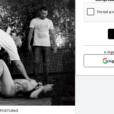
o ing
in
POSTURAS