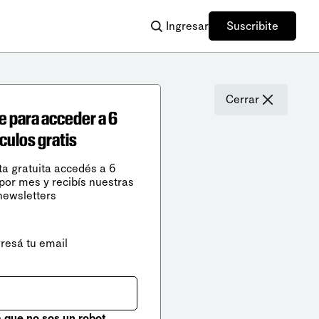
Ingresar
Suscribite
Cerrar
e para acceder a 6
ículos gratis
ta gratuita accedés a 6
 por mes y recibís nuestras
newsletters
gresá tu email
que no sos un robot