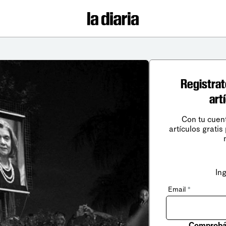
Registrat
art
Con tu cuen
artículos gratis
In
Email
*
Comprobá 